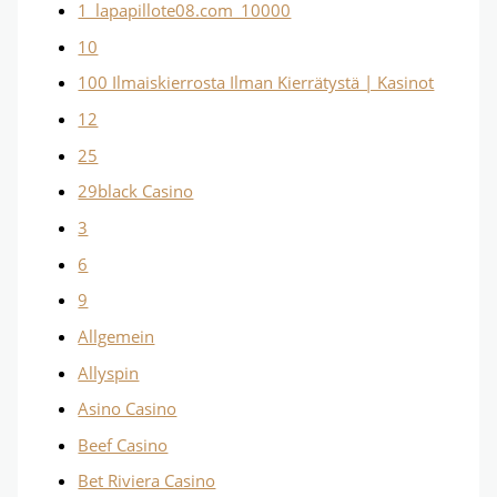
1_lapapillote08.com_10000
10
100 Ilmaiskierrosta Ilman Kierrätystä | Kasinot
12
25
29black Casino
3
6
9
Allgemein
Allyspin
Asino Casino
Beef Casino
Bet Riviera Casino