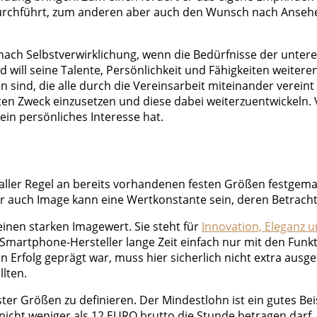
durchführt, zum anderen aber auch den Wunsch nach Ansehen
ach Selbstverwirklichung, wenn die Bedürfnisse der untere
will seine Talente, Persönlichkeit und Fähigkeiten weiteren
sind, die alle durch die Vereinsarbeit miteinander vereint 
en Zweck einzusetzen und diese dabei weiterzuentwickeln. V
in persönliches Interesse hat.
 aller Regel an bereits vorhandenen festen Größen festgemac
 auch Image kann eine Wertkonstante sein, deren Betracht
inen starken Imagewert. Sie steht für
Innovation, Eleganz u
Smartphone-Hersteller lange Zeit einfach nur mit den Funk
 Erfolg geprägt war, muss hier sicherlich nicht extra ausge
lten.
ter Größen zu definieren. Der Mindestlohn ist ein gutes Beis
, nicht weniger als 12 EURO brutto die Stunde betragen darf