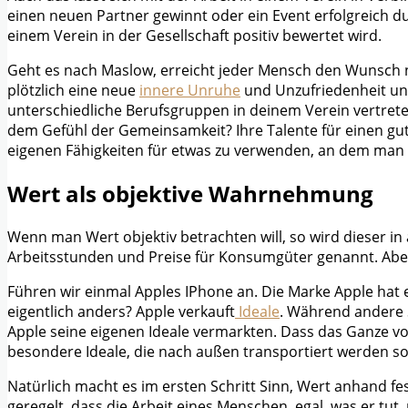
einen neuen Partner gewinnt oder ein Event erfolgreich 
einem Verein in der Gesellschaft positiv bewertet wird.
Geht es nach Maslow, erreicht jeder Mensch den Wunsch n
plötzlich eine neue
innere Unruhe
und Unzufriedenheit und 
unterschiedliche Berufsgruppen in deinem Verein vertreten 
dem Gefühl der Gemeinsamkeit? Ihre Talente für einen gut
eigenen Fähigkeiten für etwas zu verwenden, an dem man e
Wert als objektive Wahrnehmung
Wenn man Wert objektiv betrachten will, so wird dieser in
Arbeitsstunden und Preise für Konsumgüter genannt. Aber
Führen wir einmal Apples IPhone an. Die Marke Apple hat e
eigentlich anders? Apple verkauft
Ideale
. Während andere 
Apple seine eigenen Ideale vermarkten. Dass das Ganze von
besondere Ideale, die nach außen transportiert werden sol
Natürlich macht es im ersten Schritt Sinn, Wert anhand fes
geregelt, dass die Arbeit eines Menschen, egal, was er tut