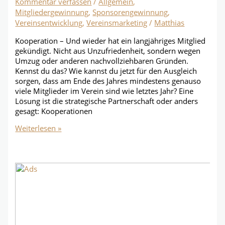
Kommentar verfassen
/
Allgemein
,
Mitgliedergewinnung
,
Sponsorengewinnung
,
Vereinsentwicklung
,
Vereinsmarketing
/
Matthias
Kooperation – Und wieder hat ein langjähriges Mitglied
gekündigt. Nicht aus Unzufriedenheit, sondern wegen
Umzug oder anderen nachvollziehbaren Gründen.
Kennst du das? Wie kannst du jetzt für den Ausgleich
sorgen, dass am Ende des Jahres mindestens genauso
viele Mitglieder im Verein sind wie letztes Jahr? Eine
Lösung ist die strategische Partnerschaft oder anders
gesagt: Kooperationen
Kooperation
Weiterlesen »
bringen
neue
Mitglieder!