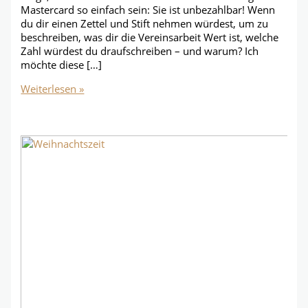
Mastercard so einfach sein: Sie ist unbezahlbar! Wenn
du dir einen Zettel und Stift nehmen würdest, um zu
beschreiben, was dir die Vereinsarbeit Wert ist, welche
Zahl würdest du draufschreiben – und warum? Ich
möchte diese […]
Was
Weiterlesen »
ist
(dir)
die
Vereinsarbeit
Wert?